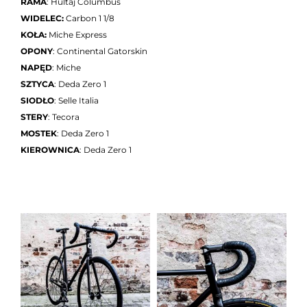
RAMA
: Hultaj Columbus
WIDELEC:
Carbon 1 1/8
KOŁA:
Miche Express
OPONY
: Continental Gatorskin
NAPĘD
: Miche
SZTYCA
: Deda Zero 1
SIODŁO
: Selle Italia
STERY
: Tecora
MOSTEK
: Deda Zero 1
KIEROWNICA
: Deda Zero 1