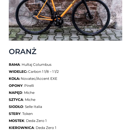
ORANŻ
RAMA
: Hultaj Columbus
WIDELEC:
Carbon 1 1/8 – 1 1/2
KOŁA:
Novatec/Accent EXE
OPONY
: Pirelli
NAPĘD
: Miche
SZTYCA
: Miche
SIODŁO
: Selle Italia
STERY
: Token
MOSTEK
: Deda Zero 1
KIEROWNICA
: Deda Zero 1