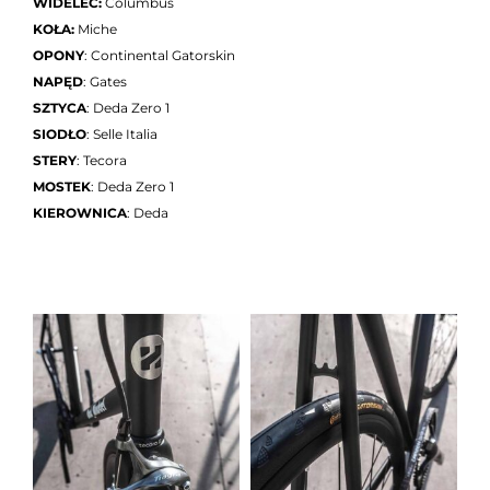
WIDELEC:
Columbus
KOŁA:
Miche
OPONY
: Continental Gatorskin
NAPĘD
: Gates
SZTYCA
: Deda Zero 1
SIODŁO
: Selle Italia
STERY
: Tecora
MOSTEK
: Deda Zero 1
KIEROWNICA
: Deda