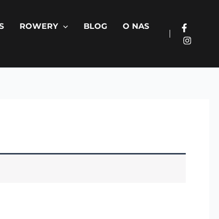
S
ROWERY
BLOG
O NAS