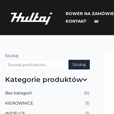
Skip
to
ROWER NA ZAMÓWIE
content
KONTAKT
Szukaj
Szukaj
Kategorie produktów
Bez kategorii
(0)
KIEROWNICE
(1)
WIDELCE
(1)